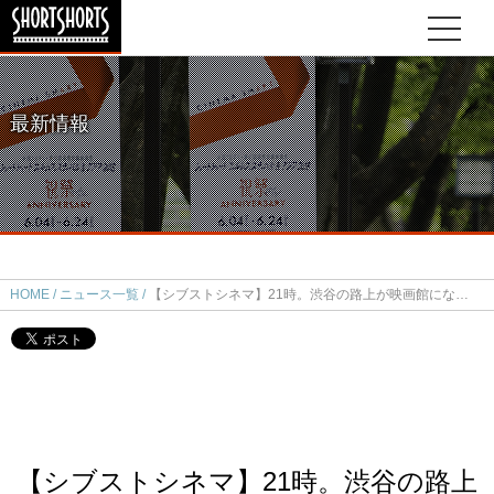
最新情報
HOME
ニュース一覧
【シブストシネマ】21時。渋谷の路上が映画館になる。今週の上映作品は『開かないトビラ / Closed』
【シブストシネマ】21時。渋谷の路上