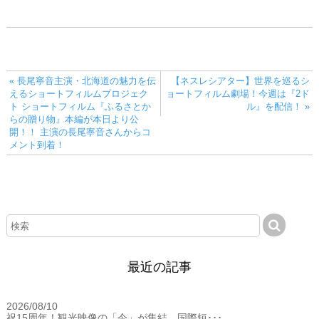
« 長尾寧音主演・北海道の魅力を伝
【ネスレシアター】世界を巡るシ
えるショートフィルムプロジェク
ョートフィルム劇場！今週は『2ド
ト ショートフィルム『ふるさとか
ル』を配信！ »
らの贈り物』本編が本日より公
開！！ 主演の長尾寧音さんからコ
メント到着！
最近の記事
2026/08/10
BIZ
祝15周年！観光映像の「今」が集結 国際短･･･