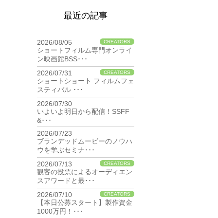
最近の記事
2026/08/05
CREATORS
ショートフィルム専門オンライ
ン映画館BSS･･･
2026/07/31
CREATORS
ショートショート フィルムフェ
スティバル ･･･
2026/07/30
BIZ
いよいよ明日から配信！SSFF
&･･･
2026/07/23
BIZ
ブランデッドムービーのノウハ
ウを学ぶセミナ･･･
2026/07/13
CREATORS
観客の投票によるオーディエン
スアワードと最･･･
2026/07/10
CREATORS
【本日公募スタート】製作資金
1000万円！･･･