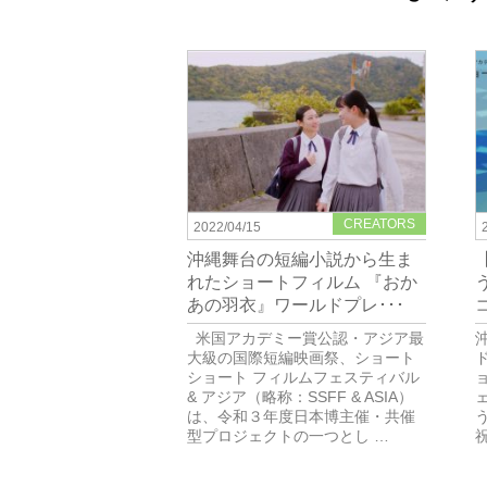
CREATORS
2022/04/15
沖縄舞台の短編小説から生ま
れたショートフィルム 『おか
あの羽衣』ワールドプレ･･･
米国アカデミー賞公認・アジア最
大級の国際短編映画祭、ショート
ショート フィルムフェスティバル
& アジア（略称：SSFF & ASIA）
ェ
は、令和３年度日本博主催・共催
型プロジェクトの一つとし …
祝