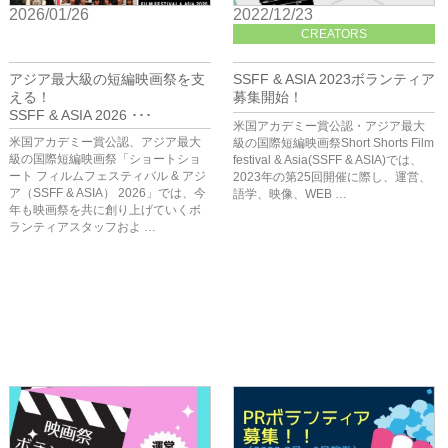
2026/01/26
2022/12/23
HOME
CREATORS
アジア最大級の短編映画祭を支
SSFF & ASIA 2023ボランティア
える！
募集開始！
SSFF & ASIA 2026 ･･･
米国アカデミー賞公認・アジア最大
米国アカデミー賞公認、アジア最大
級の国際短編映画祭Short Shorts Film
級の国際短編映画祭「ショートショ
festival & Asia(SSFF & ASIA)では、
ート フィルムフェスティバル & アジ
2023年の第25回開催に際し、運営、
ア（SSFF & ASIA） 2026」では、今
語学、映像、WEB …
年も映画祭を共に創り上げていくボ
ランティアスタッフおよ …