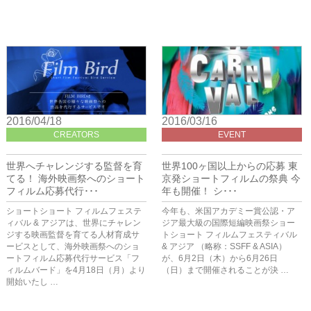
2016/04/18
2016/03/16
CREATORS
EVENT
世界へチャレンジする監督を育
世界100ヶ国以上からの応募 東
てる！ 海外映画祭へのショート
京発ショートフィルムの祭典 今
フィルム応募代行･･･
年も開催！ シ･･･
ショートショート フィルムフェステ
今年も、米国アカデミー賞公認・ア
ィバル & アジアは、世界にチャレン
ジア最大級の国際短編映画祭ショー
ジする映画監督を育てる人材育成サ
トショート フィルムフェスティバル
ービスとして、海外映画祭へのショ
& アジア （略称：SSFF & ASIA）
ートフィルム応募代行サービス「フ
が、6月2日（木）から6月26日
ィルムバード」を4月18日（月）より
（日）まで開催されることが決 …
開始いたし …