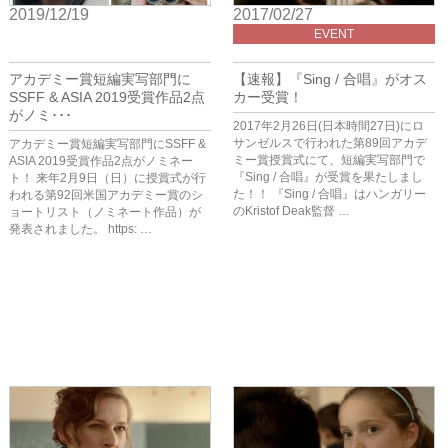
2019/12/19
2017/02/27
FILM FESTIVAL
EVENT
アカデミー賞短編実写部門に
【速報】『Sing / 合唱』がオス
SSFF & ASIA 2019受賞作品2点
カー受賞！
がノミ･･･
2017年2月26日(日本時間27日)にロ
サンゼルスで行われた第89回アカデ
アカデミー賞短編実写部門にSSFF &
ミー賞授賞式にて、短編実写部門で
ASIA 2019受賞作品2点がノミネー
『Sing / 合唱』が受賞を果たしまし
ト！ 来年2月9日（日）に授賞式が行
た！！ 『Sing / 合唱』はハンガリー
われる第92回米国アカデミー賞のシ
のKristof Deak監督 …
ョートリスト（ノミネート作品）が
発表されました。 https: …