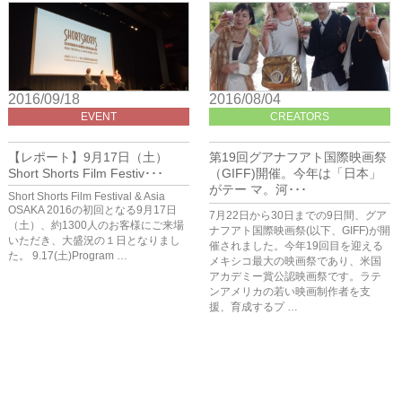
2016/09/18
2016/08/04
EVENT
CREATORS
【レポート】9月17日（土）
第19回グアナフアト国際映画祭
Short Shorts Film Festiv･･･
（GIFF)開催。今年は「日本」
がテー マ。河･･･
Short Shorts Film Festival & Asia
OSAKA 2016の初回となる9月17日
7月22日から30日までの9日間、グア
（土）、約1300人のお客様にご来場
ナフアト国際映画祭(以下、GIFF)が開
いただき、大盛況の１日となりまし
催されました。今年19回目を迎える
た。 9.17(土)Program …
メキシコ最大の映画祭であり、米国
アカデミー賞公認映画祭です。ラテ
ンアメリカの若い映画制作者を支
援、育成するプ …