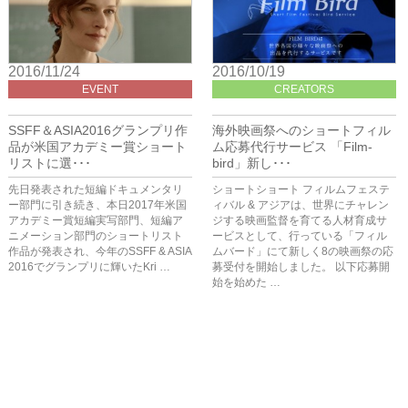
2016/11/24
2016/10/19
EVENT
CREATORS
SSFF＆ASIA2016グランプリ作
海外映画祭へのショートフィル
品が米国アカデミー賞ショート
ム応募代行サービス 「Film-
リストに選･･･
bird」新し･･･
先日発表された短編ドキュメンタリ
ショートショート フィルムフェステ
ー部門に引き続き、本日2017年米国
ィバル & アジアは、世界にチャレン
アカデミー賞短編実写部門、短編ア
ジする映画監督を育てる人材育成サ
ニメーション部門のショートリスト
ービスとして、行っている「フィル
作品が発表され、今年のSSFF & ASIA
ムバード」にて新しく8の映画祭の応
2016でグランプリに輝いたKri …
募受付を開始しました。 以下応募開
始を始めた …