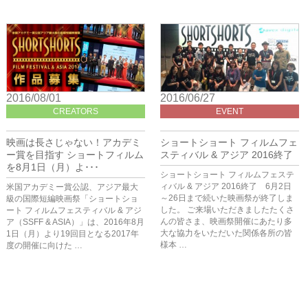
2016/08/01
2016/06/27
CREATORS
EVENT
映画は長さじゃない！アカデミ
ショートショート フィルムフェ
ー賞を目指す ショートフィルム
スティバル & アジア 2016終了
を8月1日（月）よ･･･
ショートショート フィルムフェステ
ィバル & アジア 2016終了 6月2日
米国アカデミー賞公認、アジア最大
～26日まで続いた映画祭が終了しま
級の国際短編映画祭「ショートショ
した。 ご来場いただきましたたくさ
ート フィルムフェスティバル & アジ
んの皆さま、映画祭開催にあたり多
ア（SSFF & ASIA）」は、2016年8月
大な協力をいただいた関係各所の皆
1日（月）より19回目となる2017年
様本 …
度の開催に向けた …