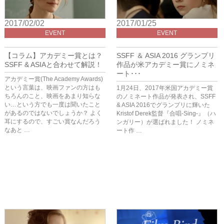
2017/02/02
2017/01/25
EVENT
EVENT
【コラム】アカデミー賞とは？
SSFF ＆ ASIA 2016 グランプリ
SSFF & ASIAと合わせて解説！
作品が米アカデミー賞にノミネ
ート･･･
アカデミー賞(The Academy Awards)
という言葉は、映画ファンの方はも
1月24日、2017年米国アカデミー賞
ちろんのこと、映画をあまり知らな
のノミネート作品が発表され、SSFF
い…という方でも一度は聞いたこと
& ASIA 2016でグランプリに輝いた
があるのではないでしょうか？ よく
Kristof Derek監督『合唱-Sing-』（ハ
耳にするので、すごい賞なんだろう
ンガリー）が選ばれました！ ノミネ
なあと …
ート作 …