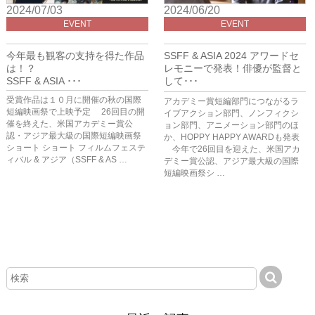
2024/07/03
2024/06/20
EVENT
EVENT
今年最も観客の支持を得た作品
SSFF & ASIA 2024 アワードセ
は！？
レモニーで発表！俳優が監督と
SSFF & ASIA ･･･
して･･･
受賞作品は１０月に開催の秋の国際
アカデミー賞短編部門につながるラ
短編映画祭で上映予定 26回目の開
イブアクション部門、ノンフィクシ
催を終えた、米国アカデミー賞公
ョン部門、アニメーション部門のほ
認・アジア最大級の国際短編映画祭
か、HOPPY HAPPY AWARDも発表
ショート ショート フィルムフェステ
今年で26回目を迎えた、米国アカ
ィバル & アジア（SSFF & AS …
デミー賞公認、アジア最大級の国際
短編映画祭シ …