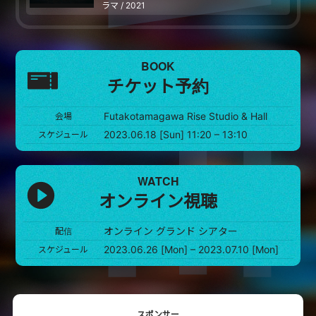
ラマ / 2021
BOOK
チケット予約
Futakotamagawa Rise Studio & Hall
会場
2023.06.18 [Sun] 11:20 – 13:10
スケジュール
WATCH
オンライン視聴
オンライン グランド シアター
配信
2023.06.26 [Mon] – 2023.07.10 [Mon]
スケジュール
スポンサー