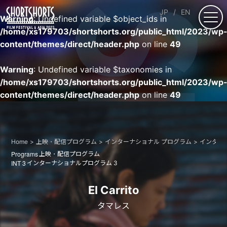
JP
EN
Warning
: Undefined variable $object_ids in
/home/xs179703/shortshorts.org/public_html/2023/wp
content/themes/direct/header.php
on line
49
Warning
: Undefined variable $taxonomies in
/home/xs179703/shortshorts.org/public_html/2023/wp
content/themes/direct/header.php
on line
49
Home
上映・配信プログラム
インターナショナル プログラム
インター
Programs
上映・配信プログラム
INT 3
インターナショナルプログラム 3
El Carrito
タマレス