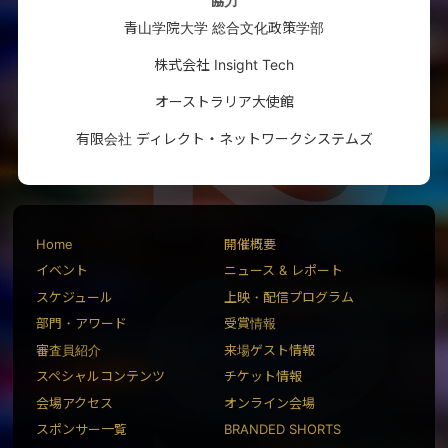
協力
青山学院大学 総合文化政策学部
株式会社 Insight Tech
オーストラリア大使館
有限会社 ディレクト・ネットワークシステムズ
Home
開催概要
イベント
ニュース & レポート
スケジュール
上映・配信プログラム
部門・アワード
受賞情報
審査員紹介
来場ゲスト情報
スペシャルコンテンツ
チケット情報
会場アクセス
オンライン会場
スポンサー一覧
BRANDED SHORTS