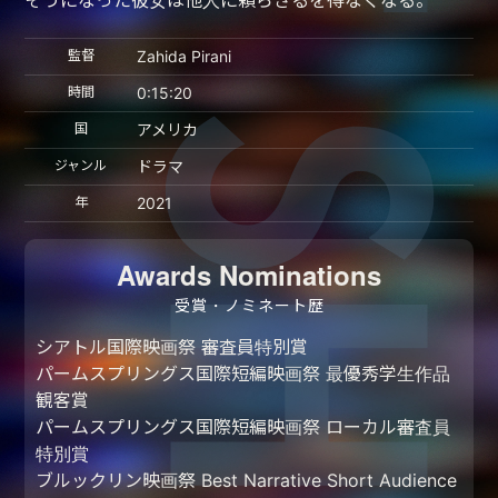
監督
Zahida Pirani
時間
0:15:20
国
アメリカ
ジャンル
ドラマ
年
2021
Awards Nominations
受賞・ノミネート歴
シアトル国際映画祭 審査員特別賞
パームスプリングス国際短編映画祭 最優秀学生作品
観客賞
パームスプリングス国際短編映画祭 ローカル審査員
特別賞
ブルックリン映画祭 Best Narrative Short Audience