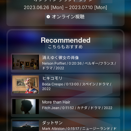
2023.06.26 [Mon] – 2023.07.10 [Mon]
オンライン視聴
Recommended
こちらもおすすめ
消えゆく彼女の肖像
Nelson Polfliet / 0:20:36 / ベルギー/フランス /
ドラマ / 2022
ヒキコモリ
Borja Crespo / 0:13:00 / スペイン / ドラマ /
2022
More than Hair
Fitch Jean / 0:11:52 / カナダ / ドラマ / 2022
ダットサン
Mark Albiston / 0:15:17 / ニュージーランド / ド