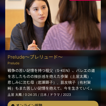
Prelude～プレリュード～
Prelude
戦争の苦い記憶を持つ祖父（S-KEN）、バレエの道
を志したものの挫折感を抱えた歩架（土屋太鳳）、
悲しみに沈む母（岩瀬顕子）、親友桃子（有村架
純）もまた苦しい記憶を抱えて、今を生きていく。
土屋 太鳳 / 0:24:35 / 日本 / ドラマ / 2023
オンライン視聴