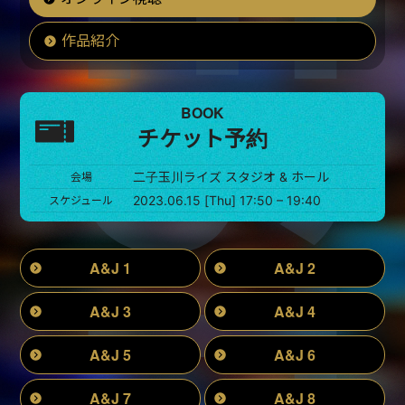
作品紹介
BOOK
チケット予約
二子玉川ライズ スタジオ & ホール
会場
2023.06.15 [Thu] 17:50 – 19:40
スケジュール
A&J 1
A&J 2
A&J 3
A&J 4
A&J 5
A&J 6
A&J 7
A&J 8