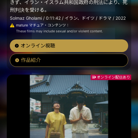
きず、イラン・イスラム共和国政府の刑法により、死
刑判決を受ける。
Solmaz Gholami / 0:11:42 / イラン、ドイツ / ドラマ / 2022
mature マチュア・コンテンツ：
These films may include sexual and/or violent content.
オンライン視聴
作品紹介
オンライン配信あり