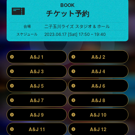
BOOK
チケット予約
二子玉川ライズ スタジオ & ホール
会場
2023.06.17 [Sat] 17:50 – 19:40
スケジュール
A&J 1
A&J 2
A&J 3
A&J 4
A&J 5
A&J 6
A&J 7
A&J 8
A&J 9
A&J 10
A&J 11
A&J 12