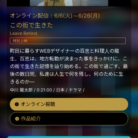
オンライン配信：6/6(火)～6/26(月)
この街で生きた
Leave Behind
特別上映
町田に暮らすWEBデザイナーの百恵と料理人の龍
生。百恵は、地方転勤が決まった事をきっかけに、こ
の街で生きた記憶を辿り始める。この街で過ごす、最
後の数日間。私達は人生で何を残し、何のために生
きるのか―
中川 龍太郎 / 0:21:00 / 日本 / ドラマ /
オンライン視聴
作品紹介