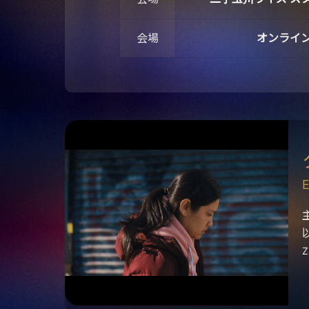
会場
オンライ
E
Z