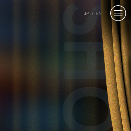
JP
EN