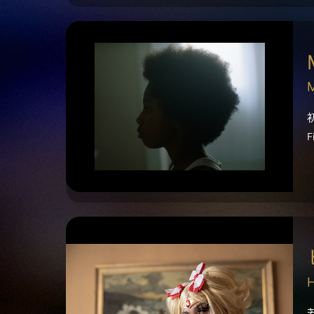
M
F
H