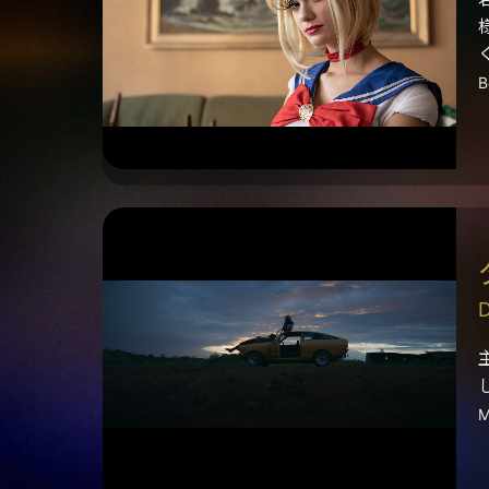
B
D
M