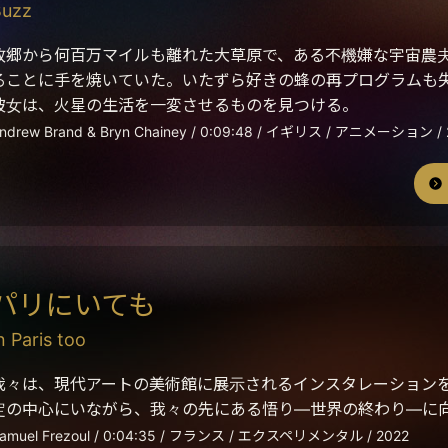
Buzz
故郷から何百万マイルも離れた大草原で、ある不機嫌な宇宙農
ることに手を焼いていた。いたずら好きの蜂の再プログラムも
彼女は、火星の生活を一変させるものを見つける。
ndrew Brand & Bryn Chainey / 0:09:48 / イギリス / アニメーション / 
パリにいても
n Paris too
我々は、現代アートの美術館に展示されるインスタレーション
定の中心にいながら、我々の先にある悟り―世界の終わり―に
amuel Frezoul / 0:04:35 / フランス / エクスペリメンタル / 2022