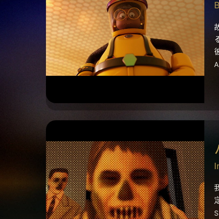
A
I
S