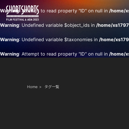
Warning
: Attempt to read property "ID" on null in
/home/x
Warning
: Undefined variable $object_ids in
/home/xs17970
Warning
: Undefined variable $taxonomies in
/home/xs179
Warning
: Attempt to read property "ID" on null in
/home/x
Home
タグ一覧