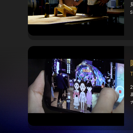
S
T
ナ