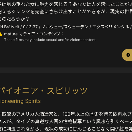
男は胸の垂れた女に魅力を感じる？あなたは人を殺したことが
抱えるジレンマを完全にさらけ出すことができるが、現実の世
るのだろうか？
iri Bråtveit / 0:13:37 / ノルウェー/スウェーデン / エクスペリメンタル /
mature マチュア・コンテンツ：
These films may include sexual and/or violent content.
パイオニア・スピリッツ
ioneering Spirits
一匹狼のアメリカ人酒造家と、100年以上の歴史を誇る飲料水
ネスが、タイプの真逆な人間の性格描写という興味を引くベー
方に刺激されながら、現状の成功に甘んじることなく関係性を