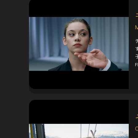
M
F
C